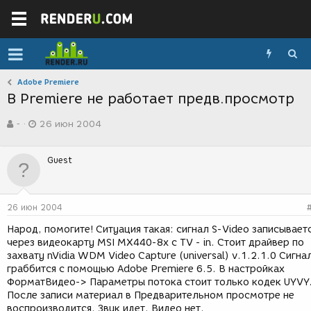
Adobe Premiere
В Premierе не работает предв.просмотр
А
Д
-
26 июн 2004
в
а
т
т
о
а
Guest
р
с
т
о
е
з
м
д
26 июн 2004
ы
а
н
Народ, помогите! Ситуация такая: сигнал S-Video записывает
и
через видеокарту MSI MX440-8x c TV - in. Стоит драйвер по
я
захвату nVidia WDM Video Capture (universal) v.1.2.1.0 Сигна
граббится с помощью Adobe Premiere 6.5. В настройках
ФорматВидео-> Параметры потока стоит только кодек UYVY
После записи материал в Предварительном просмотре не
воспроизводится. Звук идет. Видео нет.