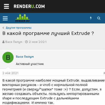
Другие программы
В какой программе лучший Extrude ?
А
Д
Вася Пилум
2 ноя 2021
в
а
т
т
о
а
В
р
с
Вася Пилум
т
о
Активный участник
е
з
м
д
ы
а
2 ноя 2021
н
В какой программе наиболее мощный Extrude, выдавливание
и
векторных рисунков - и чтоб с нормальной полной
я
геометрией (и сверху/"шапки" тоже :>) ? Если, допустим, я
желаю создавать объекты, пользуясь импортированными
shape и последующим Extrude с дальнейшими
модификациями. И именно так.