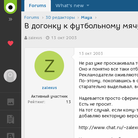
Forums
What's new
Forums
3D редакторы
Maya
В догонку к футбольному мяч
А
Д
zalexus
13 окт 2003
в
а
т
т
о
а
13 окт 2003
р
с
Z
т
о
Не раз уже проскакивала 
е
з
Оно и понятно все таки от
м
д
Рекламодатели оживляютс
Гость
ы
а
По-этому, покопавшись в 
н
старательно выделывал, 
zalexus
и
я
Активный участник
Надевается просто сферич
ГАЛЕРЕЯ
Рейтинг
13
Есть не просит.
На тот случай, если кому-
добавляю векторную верси
ПУБЛИКАЦИИ
http://www.chat.ru/~zalex
БЛОГИ