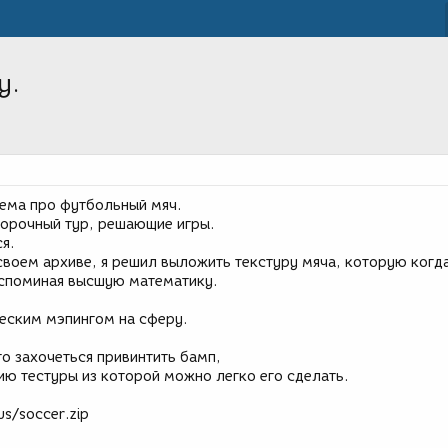
у.
тема про футбольный мяч.
борочный тур, решающие игры.
я.
своем архиве, я решил выложить текстуру мяча, которую когд
вспоминая высшую математику.
еским мэпингом на сферу.
то захочеться привинтить бамп,
ю тестуры из которой можно легко его сделать.
us/soccer.zip