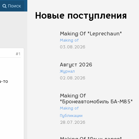
Поиск
Новые поступления
Making Of "Leprechaun"
Making of
03.08.2026
#1
Август 2026
Журнал
02.08.2026
а-то
Making Of
"Бронеавтомобиль БА-М85"
Making of
Публикации
28.07.2026