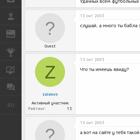
Удачных всем футбольных 
РАБОТА
13 окт 2003
слушай, а много ты бабла
REN
ЖУРНАЛ
Guest
КОНКУРСЫ
13 окт 2003
Z
КУРСЫ
Что ты имеешь ввиду?
ФОРУМ
zalexus
Активный участник
RU
Русский
Рейтинг
13
13 окт 2003
а вот на сайте у тебя тако