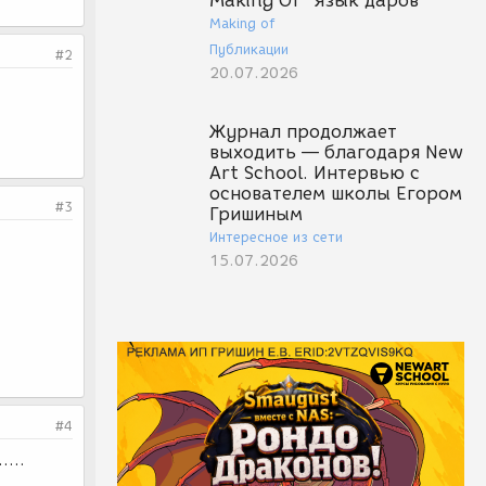
Making Of "Язык даров"
Making of
Публикации
#2
20.07.2026
Журнал продолжает
выходить — благодаря New
Art School. Интервью с
основателем школы Егором
#3
Гришиным
Интересное из сети
15.07.2026
#4
....