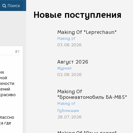
Поиск
Новые поступления
Making Of "Leprechaun"
Making of
03.08.2026
#1
Август 2026
Журнал
их
02.08.2026
имой
рхности
жений
Making Of
красиво
"Бронеавтомобиль БА-М85"
Making of
Публикации
28.07.2026
классно
а где