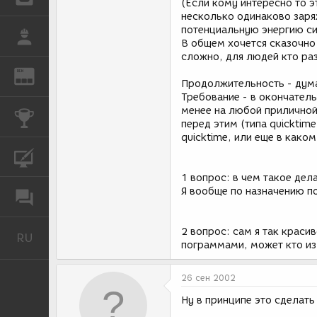
(Если кому интересно то э
несколько одинаково заря
потенциальную энергию си
РАБОТА
В общем хочется сказочно 
сложно, для людей кто ра
REN
ЖУРНАЛ
Продолжительность - дум
Требование - в окончател
менее на любой приличной
КОНКУРСЫ
перед этим (типа quicktim
quicktime, или еще в каком
КУРСЫ
1 вопрос: в чем такое дела
Я вообще по назначению п
ФОРУМ
2 вопрос: сам я так краси
RU
Русский
пограммами, может кто из
26 сен 2002
Ну в принципе это сделать