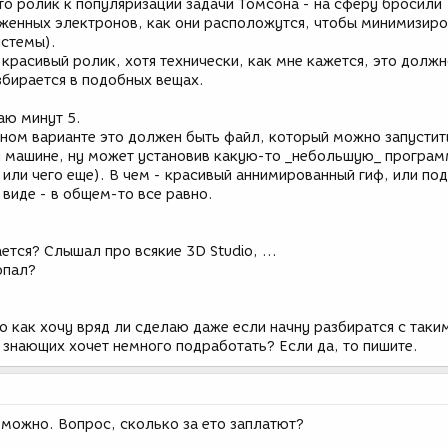
то ролик к популяризации задачи Томсона - на сферу бросили
женных электронов, как они расположутся, чтобы минимизиро
стемы).
красивый ролик, хотя технически, как мне кажется, это должн
збирается в подобных вещах.
аю минут 5.
ьном варианте это должен быть файл, который можно запустит
 машине, ну может установив какую-то _небольшую_ програм
e или чего еще). В чем - красивый аннимированный гиф, или под
 виде - в общем-то все равно.
ется? Слышал про всякие 3D Studio, ...
опал?
во как хочу вряд ли сделаю даже если начну разбиратся с таки
 знающих хочет немного подработать? Если да, то пишите.
 можно. Вопрос, сколько за ето заплатют?