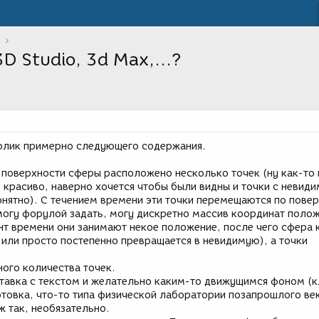
D Studio, 3d Max,...?
ролик примерно следующего содержания.
 поверхности сферы расположено несколько точек (ну как-то 
 красиво, наверно хочется чтобы были видны и точки с невид
онятно). С течением времени эти точки перемещаются по пове
могу форулой задать, могу дискретно массив координат поло
нт времени они занимают некое положение, после чего сфера 
 или просто постепенно превращается в невидимую), а точки
ного количества точек.
ставка с текстом и желательно каким-то движущимся фоном (
отовка, что-то типа физической лаборатории позапрошлого век
ж так, необязательно.