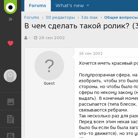
Forums
What's new
Forums
3D редакторы
3ds max
Общие вопросы
В чем сделать такой ролик? (3
А
Д
-
26 сен 2002
в
а
т
т
о
а
26 сен 2002
р
с
т
о
Хочется иметь красивый 
е
з
м
д
Полупрозрачная сфера, на
Гость
ы
а
изобрзить, чтобы это было
Guest
н
стороны, но чтобы было п
и
сферы по некому закону (
я
выдать). В конечный моме
ГАЛЕРЕЯ
рассыпается (типа блесок,
связываются ребрами.
Так несколько раз для раз
ПУБЛИКАЦИИ
Перед всем этим некая за
было бы если бы была заг
что-то движется), но это у
БЛОГИ