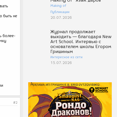
Making Of "Язык даров"
Making of
вать
Публикации
о быть не
20.07.2026
Журнал продолжает
ь более-
выходить — благодаря New
мку
Art School. Интервью с
основателем школы Егором
Гришиным
Интересное из сети
15.07.2026
ми
#2