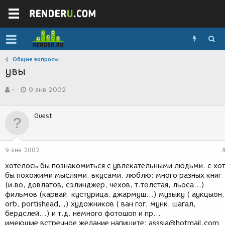
Общие вопросы
увы
А
Д
-
9 янв 2002
в
а
т
т
о
а
Guest
р
с
т
о
е
з
м
д
9 янв 2002
ы
а
н
хотелось бы познакомиться с увлекательными людьми. с хо
и
бы похожими мыслями, вкусами. люблю: много разных книг
я
(и.во, довлатов, сэлинджер, чехов, т.толстая, льоса...)
фильмов (карвай, кустурица, джармуш...) музыку ( аукцыон,
orb, portishead,,,) художников ( ван гог, мунк, шагал,
бердслей...) и т.д. немного фотошоп и пр...
имеющие встречное желание напишите: asssia@hotmail.com