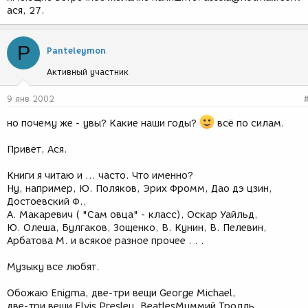
ася, 27.
P
Panteleymon
Активный участник
9 янв 2002
но почему же - увы? Какие наши годы?
всё по силам.
Привет, Ася.
Книги я читаю и ... часто. Что именно?
Ну, например, Ю. Поляков, Эрих Фромм, Дао дэ цзин,
Достоевский Ф.,
А. Макаревич ( "Сам овца" - класс), Оскар Уайльд,
Ю. Олеша, Булгаков, Зощенко, В. Кунин, В. Пелевин,
Арбатова М. и всякое разное прочее . . .
Музыку все любят.
Обожаю Enigma, две-три вещи George Michael,
две-три вещи Elvis Presley, BeatlesМуммий Тролль,