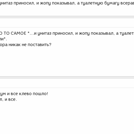
унитаз приносил, и жопу показывал, а туалетную бумагу всера
О САМОЕ "...и унитаз приносил, и жопу показывал, а туале
ли".
ора никак не поставить?
иум и все клево пошло!
, и все.