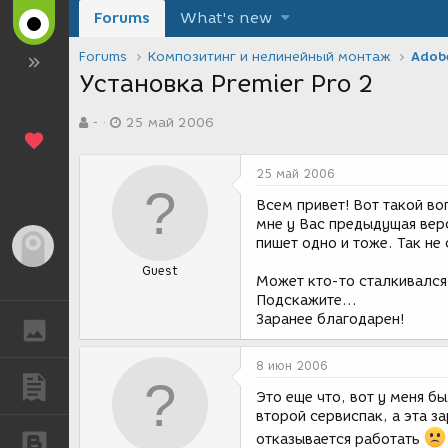
Forums
What's new
Forums
Композитинг и нелинейный монтаж
Adobe
Установка Premier Pro 2
А
Д
-
25 май 2006
в
а
т
т
о
а
25 май 2006
р
с
т
о
Всем привет! Вот такой во
е
з
мне у Вас предыдущая верс
м
д
пишет одно и тоже. Так не 
Гость
ы
а
Guest
н
Может кто-то сталкивался
и
Подскажите...
я
Заранее благодарен!
ГАЛЕРЕЯ
8 июн 2006
ПУБЛИКАЦИИ
Это еще что, вот у меня б
второй сервиспак, а эта з
отказывается работать
БЛОГИ