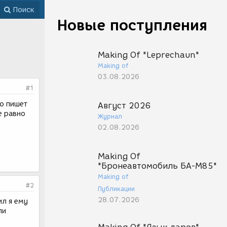
Поиск
Новые поступления
Making Of "Leprechaun"
Making of
03.08.2026
#1
но пишет
Август 2026
е равно
Журнал
02.08.2026
Making Of
"Бронеавтомобиль БА-М85"
Making of
#2
Публикации
28.07.2026
ил я ему
ли