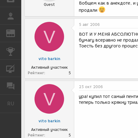
Вобщем как в анекдоте, и 
Guest
продали
РАБОТА
5 авг 2006
V
REN
ЖУРНАЛ
ВОТ И У МЕНЯ АБСОЛЮТНО Т
бумагу всеравно не прода
Тоесть без другого процес
КОНКУРСЫ
vito barkin
Активный участник
КУРСЫ
Рейтинг
5
ФОРУМ
23 окт 2006
V
ура! купил тот самый пент
теперь только крякну триал
RU
Русский
vito barkin
Активный участник
Рейтинг
5