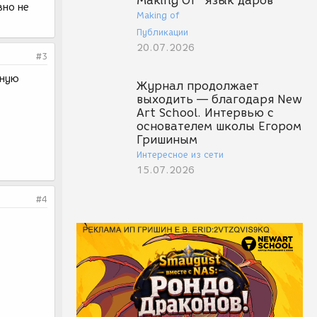
Making Of "Язык даров"
вно не
Making of
Публикации
20.07.2026
#3
тную
Журнал продолжает
выходить — благодаря New
Art School. Интервью с
основателем школы Егором
Гришиным
Интересное из сети
15.07.2026
#4