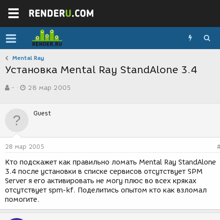
Mental Ray
Установка Mental Ray StandAlone 3.4
А
Д
-
28 мар 2005
в
а
т
т
о
а
Guest
р
с
т
о
е
з
м
д
28 мар 2005
ы
а
н
Кто подскажет как правильно ломать Mental Ray StandAlone
и
3.4 после установки в списке сервисов отсутствует SPM
я
Server я его активировать не могу плюс во всех кряках
отсутствует spm-kf. Поделитись опытом кто как взломал
помогите.