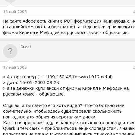
15 май 2003
На сайте Adobe есть книги в PDF формате для начинающих, н
на английском (хоть и бесплатно), а за денежки купи диски о
фирмы Кирилл и Мефодий на русском языке - обучающие.
Guest
17 май 2003
> Автор: renreg (---.199.150.48.forward.012.net.il)
> Дата: 15-05-2003 08:23
> а за денежки купи диски от фирмы Кирилл и Мефодий на
русском языке - обучающие.
Слушай, а ты сам-то его хоть видел? Что-то больно мне
сомнительно, чтобы здесь существовали сколько-нить
пригодные для обучения версталкам диски.
Как-то в прошлом году, в надежде хоть как-то подступиться
Quark и тем самым приблизиться к энциклопедистам, я наив
польстился на типа мультимедийный диск от некой компании