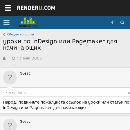
Общие вопросы
уроки по InDesign или Pagemaker для
начинающих
А
Д
-
13 май 2003
в
а
т
т
о
а
Guest
р
с
т
о
е
з
м
д
13 май 2003
ы
а
н
Народ, подкиньте пожалуйста ссылок на уроки или статьи по
и
InDesign или Pagemaker для начинающих
я
Guest