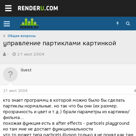
Общие вопросы
управление партиклами картинкой
А
Д
-
21 июл 2004
в
а
т
т
о
а
Guest
р
с
т
о
е
з
м
д
21 июл 2004
ы
а
н
кто знает программц в которой можно было бы сделать
и
партиклы нормальные, но так что бы они (их размер,
я
прозрачность и цвет и т.д.) брали параметры из картинки/
фильма...
похожая функция есть в after effects - particels playground
но там мне не достает функциональности
что то может типа particels illusion только я не понял как там