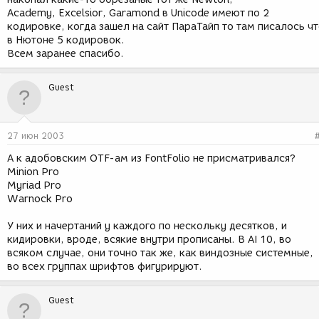
Academy, Excelsior, Garamond в Unicode имеют по 2
кодировке, когда зашел на сайт ПараТайп то там писалось ч
в Нютоне 5 кодировок.
Всем заранее спасибо.
Guest
27 июн 2003
А к адобовским OTF-ам из FontFolio не присматривался?
Minion Pro
Myriad Pro
Warnock Pro
У них и начертаний у каждого по нескольку десятков, и
кидировки, вроде, всякие внутри прописаны. В AI 10, во
всяком случае, они точно так же, как виндозные системные,
во всех группах шрифтов фигурируют.
Guest