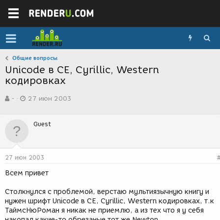
Общие вопросы
Unicode в CE, Cyrillic, Western
кодировках
А
Д
-
27 июн 2003
в
а
т
т
о
а
Guest
р
с
т
о
е
з
м
д
27 июн 2003
ы
а
н
Всем привет
и
я
Столкнулся с проблемой, верстаю мультиязычную книгу и
нужен шрифт Unicode в CE, Cyrillic, Western кодировках, т.к
ТаймсНюРоман я никак не приемлю, а из тех что я у себя
накопал какие-то обрезаные тот же Newton,