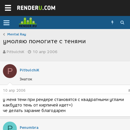
Mental Ray
умоляю помогите с тенями
А
Д
PitbulchiK
10 апр 2006
в
а
т
т
о
а
P
р
с
PitbulchiK
т
о
Знаток
е
з
м
д
ы
а
10 апр 2006
н
у меня тени при рендере становятся с квадратными углами
и
какбудто тень от кирпичей идет=)
я
че делать зарание благодарен
P
Penumbra