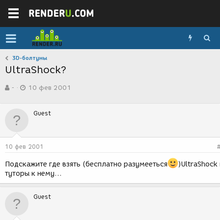
3D-болтуны
UltraShock?
А
Д
-
10 фев 2001
в
а
т
т
о
а
Guest
р
с
т
о
е
з
м
д
10 фев 2001
ы
а
н
Подскажите где взять (бесплатно разумееться
)UltraShock 
и
туторы к нему...
я
Guest