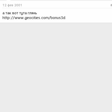
12 фев 2001
а так вот тута глянь
http://www.geocities.com/bonus3d