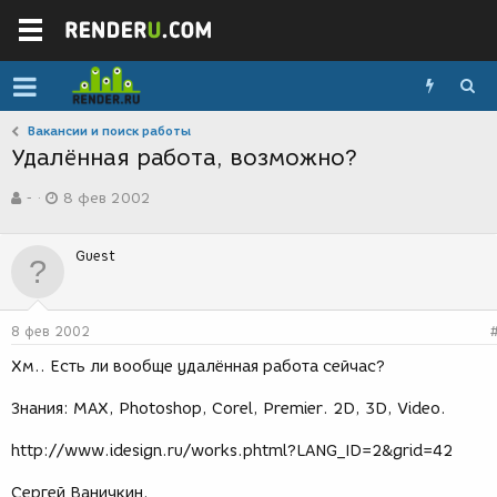
Вакансии и поиск работы
Удалённая работа, возможно?
А
Д
-
8 фев 2002
в
а
т
т
о
а
Guest
р
с
т
о
е
з
м
д
8 фев 2002
ы
а
н
Хм.. Есть ли вообще удалённая работа сейчас?
и
я
Знания: MAX, Photoshop, Corel, Premier. 2D, 3D, Video.
http://www.idesign.ru/works.phtml?LANG_ID=2&grid=42
Сергей Ваничкин.