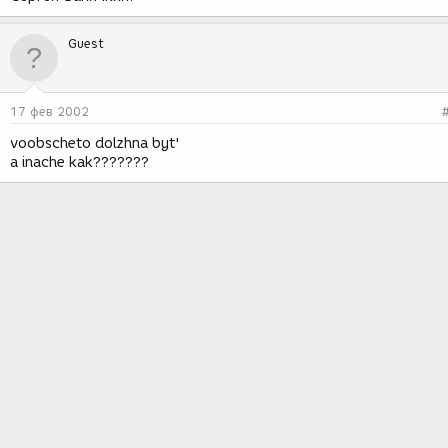
Guest
17 фев 2002
voobscheto dolzhna byt'
a inache kak???????