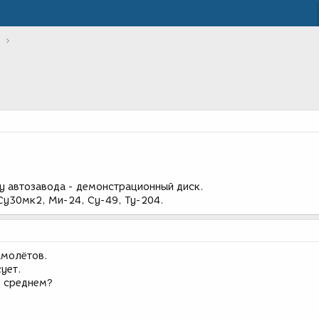
зу автозавода - демонстрационный диск.
Су30мк2, Ми-24, Су-49, Ту-204.
амолётов.
ует.
в среднем?