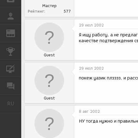
Мастер
Рейтинг
577
РАБОТА
29 июл 2002
REN
ЖУРНАЛ
Я ищу работу, а не предлаг
качестве подтверждения с
КОНКУРСЫ
Guest
КУРСЫ
29 июл 2002
покеж уазик плзззз, и рас
ФОРУМ
Guest
RU
Русский
8 авг 2002
НУ тогда нужно и правильн