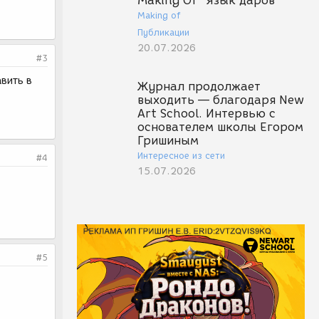
Making Of "Язык даров"
Making of
Публикации
20.07.2026
#3
авить в
Журнал продолжает
выходить — благодаря New
Art School. Интервью с
основателем школы Егором
Гришиным
Интересное из сети
#4
15.07.2026
#5