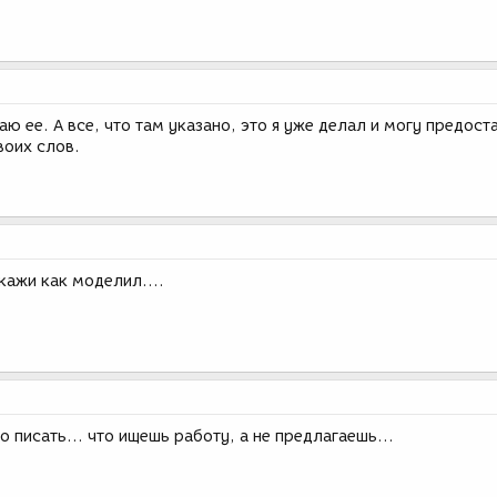
аю ее. А все, что там указано, это я уже делал и могу предост
воих слов.
скажи как моделил....
о писать... что ищешь работу, а не предлагаешь...