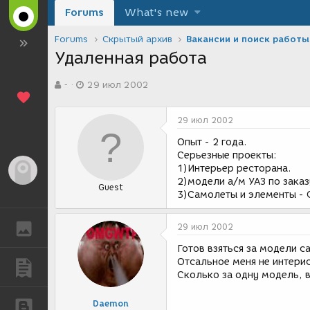
Forums
What's new
Forums
Скрытый архив
Вакансии и поиск работы
Удаленная работа
А
Д
-
29 июл 2002
в
а
т
т
о
а
29 июл 2002
р
с
т
о
Опыт - 2 года.
е
з
Серьезные проекты:
м
д
1)Интерьер ресторана.
Гость
ы
а
2)модели а/м УАЗ по зака
Guest
н
3)Самолеты и элементы - 
и
я
ГАЛЕРЕЯ
29 июл 2002
Готов взяться за модели с
Отсальное меня не интерис
ПУБЛИКАЦИИ
Сколько за одну модель, 
Daemon
БЛОГИ