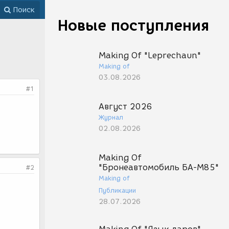
Поиск
Новые поступления
Making Of "Leprechaun"
Making of
03.08.2026
#1
Август 2026
Журнал
02.08.2026
Making Of
"Бронеавтомобиль БА-М85"
#2
Making of
Публикации
28.07.2026