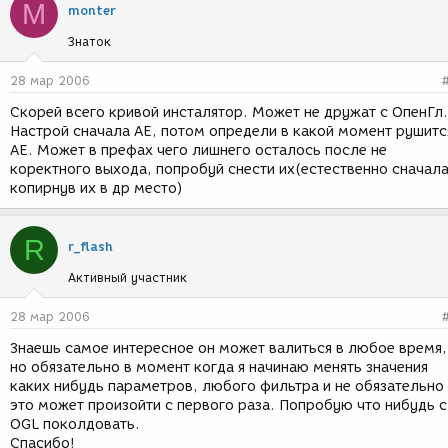
M
monter
Знаток
28 мар 2006
Скорей всего кривой инсталятор. Может не дружат с ОпенГл.
Настрой сначала АЕ, потом определи в какой момент рушитс
АЕ. Может в префах чего лишнего осталось после не
коректного выхода, попробуй снести их(естественно сначал
копирнув их в др место)
R
r_flash
Активный участник
28 мар 2006
Знаешь самое интересное он может валиться в любое время,
но обязательно в момент когда я начинаю менять значения
каких нибудь параметров, любого фильтра и не обязательно
это может произойти с первого раза. Попробую что нибудь с
OGL поколдовать.
Спасибо!