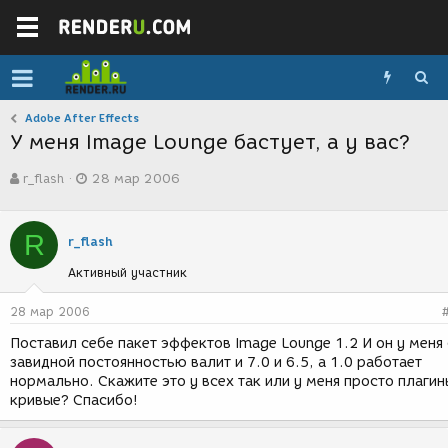
Adobe After Effects
У меня Image Lounge бастует, а у вас?
А
Д
r_flash
28 мар 2006
в
а
т
т
о
а
R
р
с
r_flash
т
о
Активный участник
е
з
м
д
ы
а
28 мар 2006
н
Поставил себе пакет эффектов Image Lounge 1.2 И он у меня 
и
завидной постоянностью валит и 7.0 и 6.5, а 1.0 работает
я
нормально. Скажите это у всех так или у меня просто плагин
кривые? Спасибо!