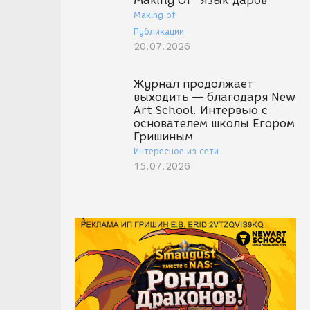
Making Of "Язык даров"
Making of
Публикации
20.07.2026
Журнал продолжает
выходить — благодаря New
Art School. Интервью с
основателем школы Егором
Гришиным
Интересное из сети
15.07.2026