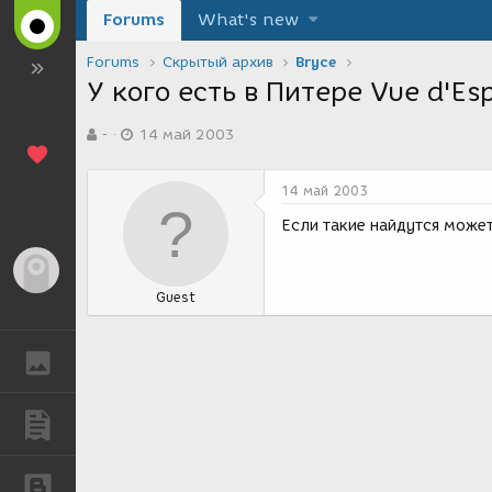
Forums
What's new
Forums
Скрытый архив
Bryce
У кого есть в Питере Vue d'Esp
А
Д
-
14 май 2003
в
а
т
т
о
а
14 май 2003
р
с
т
о
Если такие найдутся может
е
з
м
д
Гость
ы
а
Guest
н
и
я
ГАЛЕРЕЯ
ПУБЛИКАЦИИ
БЛОГИ