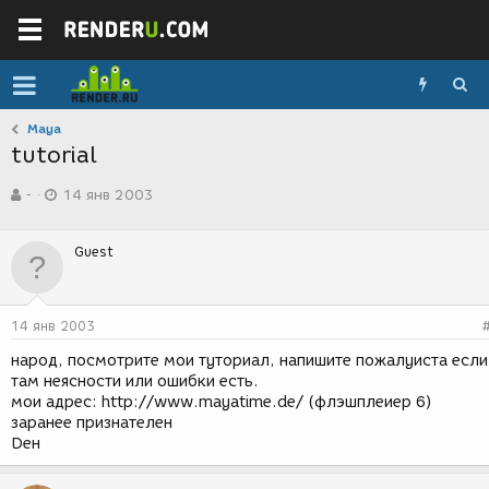
Maya
tutorial
А
Д
-
14 янв 2003
в
а
т
т
о
а
Guest
р
с
т
о
е
з
м
д
14 янв 2003
ы
а
н
народ, посмотрите мои туториал, напишите пожалуиста если
и
там неясности или ошибки есть.
я
мои адрес: http://www.mayatime.de/ (флэшплеиер 6)
заранее признателен
Dен