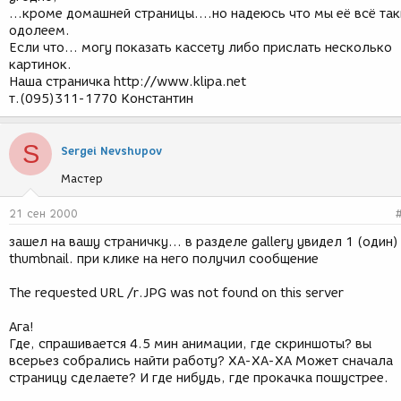
...кроме домашней страницы....но надеюсь что мы её всё так
одолеем.
Если что... могу показать кассету либо прислать несколько
картинок.
Наша страничка http://www.klipa.net
т.(095)311-1770 Константин
S
Sergei Nevshupov
Мастер
21 сен 2000
зашел на вашу страничку... в разделе gallery увидел 1 (один)
thumbnail. при клике на него получил сообщение
The requested URL /r.JPG was not found on this server
Ага!
Где, спрашивается 4.5 мин анимации, где скриншоты? вы
всерьез собрались найти работу? ХА-ХА-ХА Может сначала
страницу сделаете? И где нибудь, где прокачка пошустрее.