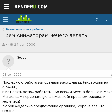
Вакансии и поиск работы
Трём Аниматорам нечего делать
А
Д
-
21 сен 2000
в
а
т
т
о
а
Guest
р
с
т
о
е
з
м
д
21 сен 2000
ы
а
н
Последнюю работу мы сделали месяц назад (видеоклип на
и
4.5мин.)
я
и вот опять хотим работать...во всём и всем,а больше в Max
Мы делаем персонажную анимацию(в прошлом рисовали
мультики),
любой моделинг(предпочтение органике),короче всё что
угодно,