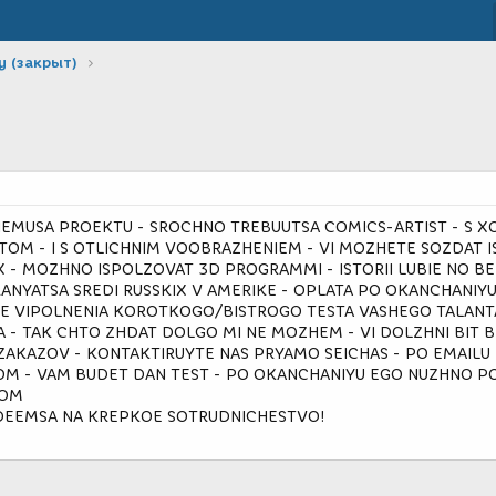
у (закрыт)
EMUSA PROEKTU - SROCHNO TREBUUTSA COMICS-ARTIST - S 
M - I S OTLICHNIM VOOBRAZHENIEM - VI MOZHETE SOZDAT IS
X - MOZHNO ISPOLZOVAT 3D PROGRAMMI - ISTORII LUBIE NO BE
NYATSA SREDI RUSSKIX V AMERIKE - OPLATA PO OKANCHANIY
E VIPOLNENIA KOROTKOGO/BISTROGO TESTA VASHEGO TALANTA
- TAK CHTO ZHDAT DOLGO MI NE MOZHEM - VI DOLZHNI BIT BI
ZAKAZOV - KONTAKTIRUYTE NAS PRYAMO SEICHAS - PO EMAILU 
 - VAM BUDET DAN TEST - PO OKANCHANIYU EGO NUZHNO PO
COM
NADEEMSA NA KREPKOE SOTRUDNICHESTVO!