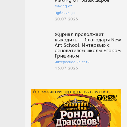
Making Of "Язык даров"
Making of
Публикации
20.07.2026
Журнал продолжает
выходить — благодаря New
Art School. Интервью с
основателем школы Егором
Гришиным
Интересное из сети
15.07.2026