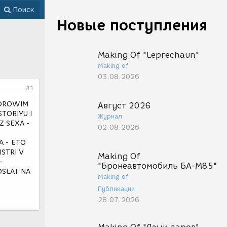
Поиск
Новые поступления
Making Of "Leprechaun"
Making of
03.08.2026
#1
XOROWIM
Август 2026
TORIYU I
Журнал
Z SEXA -
02.08.2026
U
 - ETO
STRI V
Making Of
-
"Бронеавтомобиль БА-М85"
SLAT NA
Making of
Публикации
28.07.2026