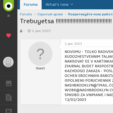
Forums
What's new
Forums
Скрытый архив
Покритикуйте мою работ
Trebuyetsa !!!!!!!!!!!!!!!!!!!!!!!!!!!!!!!!!!!!!
А
Д
-
2 дек 2003
в
а
т
т
о
а
2 дек 2003
р
с
т
о
NOVOMU - TOLKO RADIVSH
е
з
XUDOZHESTVENNIM TALANTO
м
д
NARISOVAT EE V KARTINKA
Гость
ы
а
ZHURNAL BUDET RASPOSTRA
Guest
н
KAZHDOGO ZAKAZA - POSL
и
OCHEN SROCHNAYA RABOTA 
я
ISPOLNENII PORUCHENNIX 
ГАЛЕРЕЯ
NASHBROOKLYN@TMAIL.COM
WORK@NASHBROOKLYN.
SPASIBO ZA VNIMANIE I 
ПУБЛИКАЦИИ
12/02/2003
БЛОГИ