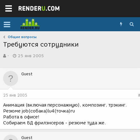
Общие вопросы
Требуются сотрудники
А
Д
-
25 янв 2005
в
а
т
т
о
а
Guest
р
с
т
о
е
з
м
д
25 янв 2005
ы
а
н
Анимация (включая персонажную), композинг, трэкинг.
и
Резюме job(собака)lu4(точка)ru
я
Работа в офисе!
Собираем БД фрилэнсеров - резюме туда же.
Guest