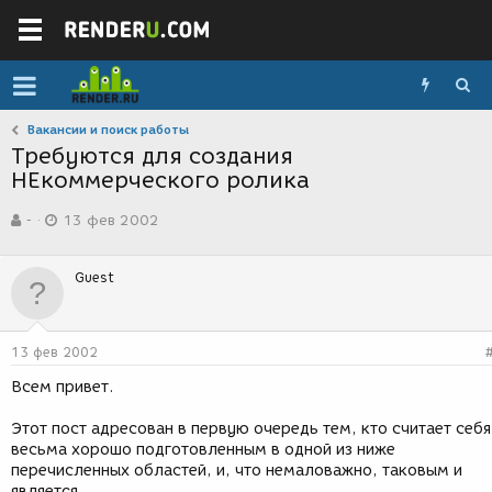
Вакансии и поиск работы
Требуются для создания
НЕкоммерческого ролика
А
Д
-
13 фев 2002
в
а
т
т
о
а
Guest
р
с
т
о
е
з
м
д
13 фев 2002
ы
а
н
Всем привет.
и
я
Этот пост адресован в первую очередь тем, кто считает себя
весьма хорошо подготовленным в одной из ниже
перечисленных областей, и, что немаловажно, таковым и
является.