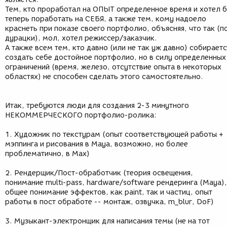
Тем, кто проработал на ОПЫТ определенное время и хотел 
теперь поработать на СЕБЯ, а также тем, кому надоело
краснеть при показе своего портфолио, объясняя, что так (п
дурацки), мол, хотел режиссер/заказчик.
А также всем тем, кто давно (или не так уж давно) собираетс
создать себе достойное портфолио, но в силу определенных
ограничений (время, железо, отсутствие опыта в некоторых
областях) не способен сделать этого самостоятельно.
Итак, требуются люди для создания 2-3 минутного
НЕКОММЕРЧЕСКОГО портфолио-ролика:
1. Художник по текстурам (опыт соответствующей работы +
мэппинга и рисования в Maya, возможно, но более
проблематично, в Max)
2. Рендерщик/Пост-обработчик (теория освещения,
понимание multi-pass, hardware/software рендеринга (Maya),
общее понимание эффектов, как paint, так и частиц, опыт
работы в пост обработе -- монтаж, озвучка, m_blur, DoF)
3. Музыкант-электронщик для написания темы (не на тот