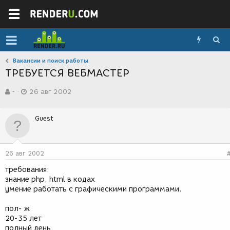
Вакансии и поиск работы
ТРЕБУЕТСЯ ВЕБМАСТЕР
А
Д
-
26 авг 2002
в
а
т
т
о
а
Guest
р
с
т
о
е
з
м
д
26 авг 2002
ы
а
н
требования:
и
знание php, html в кодах
я
умение работать с графическими программами.
пол- ж
20-35 лет
полный день