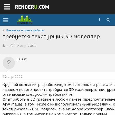
Вакансии и поиск работы
требуется текстурщик,3D моделлер
А
Д
-
12 апр 2002
в
а
т
т
о
а
Guest
р
с
т
о
е
з
м
д
12 апр 2002
ы
а
н
Крупной компании-разработчику компьютерных игр в связи 
и
началом нового проекта требуются 3D моделлеры,текстурщ
я
отвечающие следующим требованиям:
Опыт работы в 3D графике в любом пакете (предпочтительне
A|W Maya), в том числе с низкополигональными моделями, 
текстурирования 3D моделей, знание Adobe Photoshop, навы
рисования, в том числе и на компьютере. Только полный