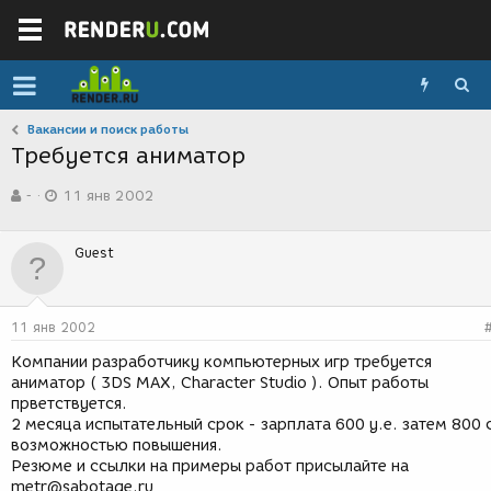
Вакансии и поиск работы
Требуется аниматор
А
Д
-
11 янв 2002
в
а
т
т
о
а
Guest
р
с
т
о
е
з
м
д
11 янв 2002
ы
а
н
Компании разработчику компьютерных игр требуется
и
аниматор ( 3DS MAX, Character Studio ). Опыт работы
я
прветствуется.
2 месяца испытательный срок - зарплата 600 у.е. затем 800 
возможностью повышения.
Резюме и ссылки на примеры работ присылайте на
metr@sabotage.ru