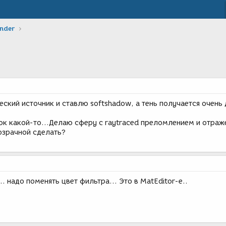
ender
ский источник и ставлю softshadow, а тень получается очень 
люк какой-то...Делаю сферу с raytraced преломлением и отраж
озрачной сделать?
. надо поменять цвет фильтра... Это в MatEditor-е..