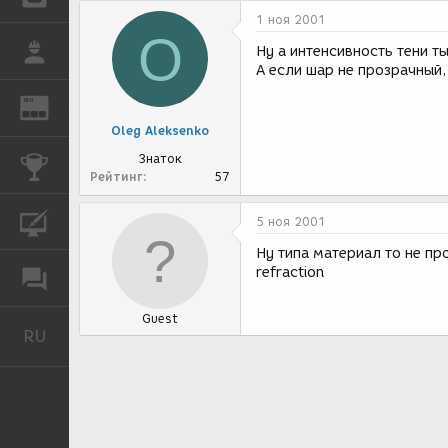
1 ноя 2001
O
РАБОТА
Ну а интенсивность тени т
А если шар не прозрачный,
REN
ЖУРНАЛ
Oleg Aleksenko
Знаток
КОНКУРСЫ
Рейтинг
57
КУРСЫ
5 ноя 2001
Ну типа материал то не пр
refraction
ФОРУМ
Guest
RU
Русский