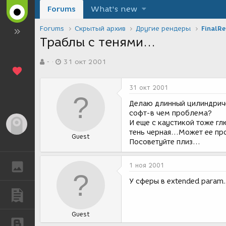
Forums
What's new
Forums
Скрытый архив
Другие рендеры
FinalR
Траблы с тенями...
А
Д
-
31 окт 2001
в
а
т
т
о
а
31 окт 2001
р
с
т
о
Делаю длинный цилиндриче
е
з
софт-в чем проблема?
м
д
И еще с каустикой тоже г
Гость
ы
а
тень черная...Может ее пр
Guest
н
Посоветуйте плиз...
и
я
ГАЛЕРЕЯ
1 ноя 2001
У сферы в extended param..
ПУБЛИКАЦИИ
Guest
БЛОГИ