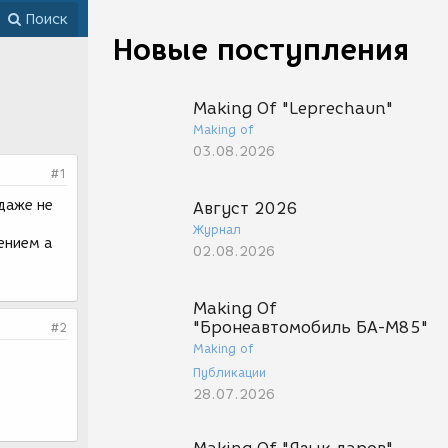
Поиск
Новые поступления
Making Of "Leprechaun"
Making of
03.08.2026
#1
даже не
Август 2026
Журнал
ением а
02.08.2026
Making Of
"Бронеавтомобиль БА-М85"
#2
Making of
Публикации
28.07.2026