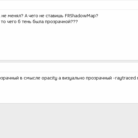
ы не менял? А чего не ставишь FRShadowMap?
 то чего б тень была прозрачной???
озрачный в смысле opacity а визуально прозрачный -raytraced