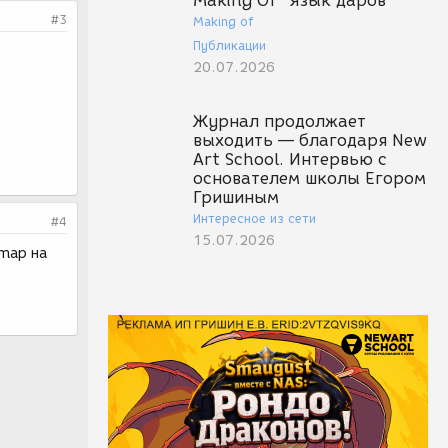
Making Of "Язык даров"
#3
Making of
Публикации
20.07.2026
Журнал продолжает
выходить — благодаря New
Art School. Интервью с
основателем школы Егором
Гришиным
Интересное из сети
#4
15.07.2026
 map на