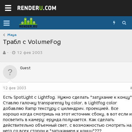
Maya
Трабл с VolumeFog
А
Д
-
12 фев 2003
в
а
т
т
о
а
Guest
р
с
т
о
е
з
м
д
12 фев 2003
ы
а
н
Есть SpotLight с Lightfog. Нужно сделать "затухание к концу"
и
Ставлю галочку transparensy by color, в Lightfog color
я
добавляю Ramp текстуру с цилиндрич. проекцией. Все
хорошо когда смотришь на этот источник сбоку, в вот если 
посветить в камеру: ерунда получается. Как сделать
действительно объемный свет, с возможностью смотреть на
него со всех сторон и "затуханием к концу"???