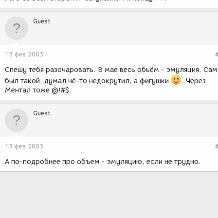
Guest
13 фев 2003
Спешу тебя разочаровать. В мае весь обьём - эмуляция. Сам
был такой, думал чё-то недокрутил, а фигушки
. Через
Ментал тоже @!#$.
Guest
13 фев 2003
А по-подробнее про объем - эмуляцию, если не трудно.