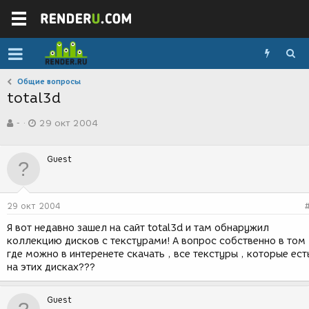
Общие вопросы
total3d
А
Д
-
29 окт 2004
в
а
т
т
о
а
Guest
р
с
т
о
е
з
м
д
29 окт 2004
ы
а
н
Я вот недавно зашел на сайт total3d и там обнаружил
и
коллекцию дисков с текстурами! А вопрос собственно в том 
я
где можно в интеренете скачать , все текстуры , которые ест
на этих дисках???
Guest