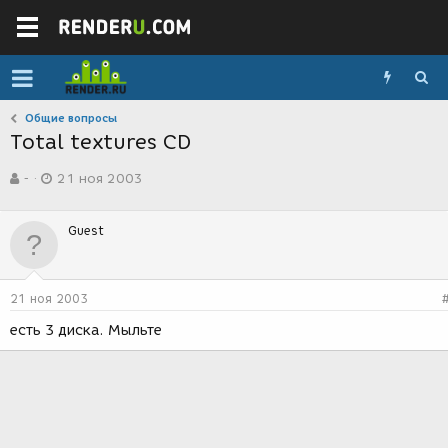
Общие вопросы
Total textures CD
А
Д
-
21 ноя 2003
в
а
т
т
о
а
Guest
р
с
т
о
е
з
м
д
21 ноя 2003
ы
а
н
есть 3 диска. Мыльте
и
я