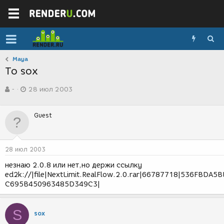
Maya
To sox
А
Д
-
28 июл 2003
в
а
т
т
о
а
Guest
р
с
т
о
е
з
м
д
28 июл 2003
ы
а
н
незнаю 2.0.8 или нет,но держи ссылку
и
ed2k://|file|NextLimit.RealFlow.2.0.rar|66787718|536FBDA5
я
C695B450963485D349C3|
S
sox