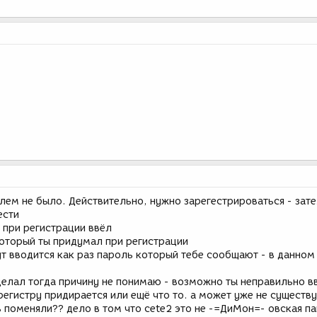
лем не было. Действительно, нужно зарегестрироваться - зате
ести
й при регистрации ввёл
оторый ты придумал при регистрации
тут вводится как раз пароль который тебе сообщают - в данном
 делал тогда причину не понимаю - возможно ты неправильно 
регистру придирается или ещё что то. а может уже не существу
 поменяли?? дело в том что cete2 это не -=ДиМон=- овская па