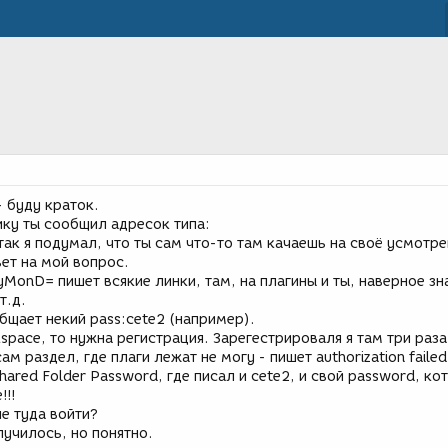
 буду краток.
ку ты сообщил адресок типа:
 так я подумал, что ты сам что-то там качаешь на своё усмотре
ет на мой вопрос.
MonD= пишет всякие линки, там, на плагины и ты, наверное з
т.д.
бщает некий pass:cete2 (например).
kspace, то нужна регистрация. Зарегестрироваля я там три раза
ам раздел, где плаги лежат не могу - пишет authorization failed
hared Folder Password, где писал и cete2, и свой password, ко
!!!
е туда войти?
лучилось, но понятно.