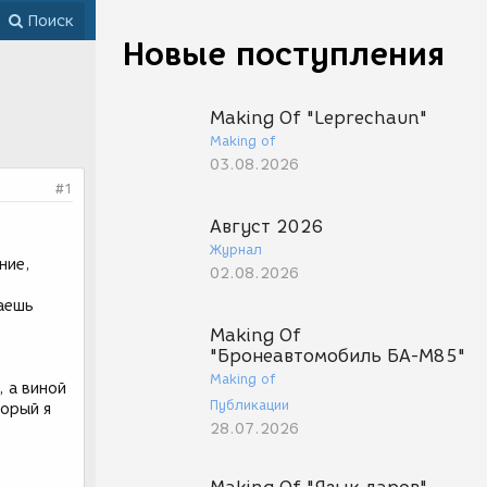
Поиск
Новые поступления
Making Of "Leprechaun"
Making of
03.08.2026
#1
Август 2026
Журнал
ние,
02.08.2026
наешь
Making Of
"Бронеавтомобиль БА-М85"
Making of
, а виной
Публикации
торый я
28.07.2026