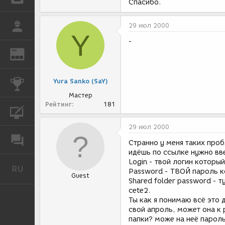
Спасибо.
РАБОТА
29 июл 2000
Y
-
REN
ЖУРНАЛ
Yura Sanko (SaY)
КОНКУРСЫ
Мастер
Рейтинг
181
КУРСЫ
29 июл 2000
ФОРУМ
Странно у меня таких проб
идёшь по ссылке нужно вв
Login - твой логин которы
RU
Русский
Рassword - ТВОЙ пароль к
Guest
Shared folder password - 
cete2.
Ты как я понимаю всё это
свой апроль, может она к 
папки? може на неё пароль