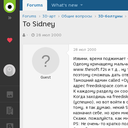
Forums
What's new
Forums
3D-арт
Общие вопросы
3D-болтуны
To Sidney
А
Д
-
28 июл 2000
в
а
т
т
о
а
28 июл 2000
р
с
т
о
Извини, время поджимает -
е
з
Одеому кричащему мальчи
м
д
www.thesoft.f2s и т.д., ну
Гость
ы
а
поэтому сможешь дать отв
Guest
н
Тамошний админ called =Dy
и
адрес freediskspace.com и 
я
К каждому разделу он соо
ГАЛЕРЕЯ
Когда заходишь на freedis
(успешно), но вот войти в с
тому, я так думаю, некий S
ПУБЛИКАЦИИ
назначил себе, но хрен мне
Скажи, пожалуйста, как мн
PS: Не очень-то кратко по
БЛОГИ