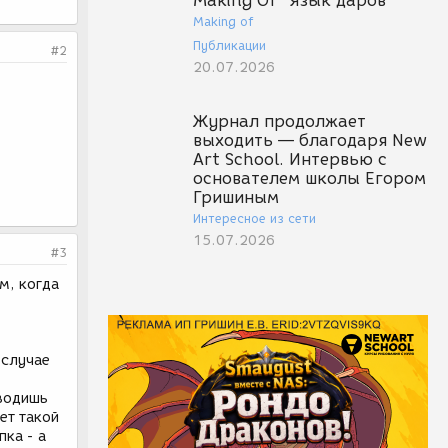
Making Of "Язык даров"
Making of
Публикации
#2
20.07.2026
Журнал продолжает
выходить — благодаря New
Art School. Интервью с
основателем школы Егором
Гришиным
Интересное из сети
15.07.2026
#3
м, когда
 случае
вводишь
ет такой
пка - а