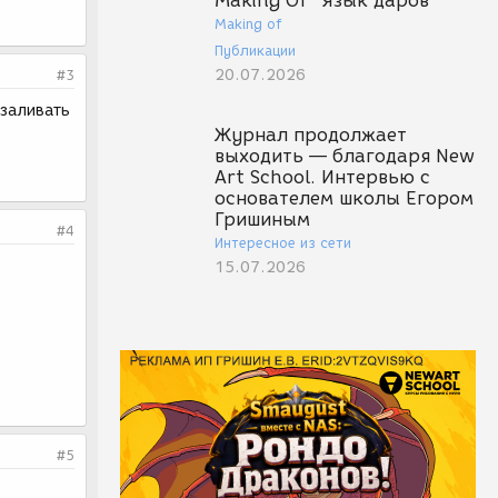
Making Of "Язык даров"
Making of
Публикации
20.07.2026
#3
 заливать
Журнал продолжает
выходить — благодаря New
Art School. Интервью с
основателем школы Егором
Гришиным
#4
Интересное из сети
15.07.2026
#5