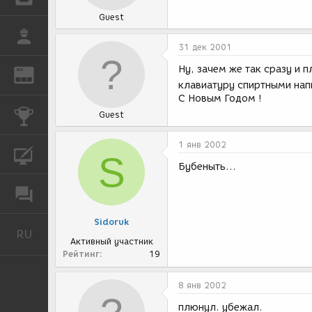
Guest
РАБОТА
31 дек 2001
Ну, зачем же так сразу и 
REN
ЖУРНАЛ
клавиатуру спиртными на
С Новым Годом !
КОНКУРСЫ
Guest
1 янв 2002
КУРСЫ
S
Бубеныть...
ФОРУМ
Sidoruk
RU
Русский
Активный участник
Рейтинг
19
8 янв 2002
плюнул. убежал.