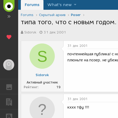
Forums
What's new
Forums
Скрытый архив
Poser
типа того, что с новым годом.
А
Д
Sidoruk
31 дек 2001
в
а
т
т
о
а
31 дек 2001
р
с
S
т
о
почтеннейшая публика! с 
е
з
плюньте на позер, не убе
м
д
Гость
ы
а
н
Sidoruk
и
я
Активный участник
ГАЛЕРЕЯ
Рейтинг
19
31 дек 2001
ПУБЛИКАЦИИ
кххх тфу !!!!
БЛОГИ