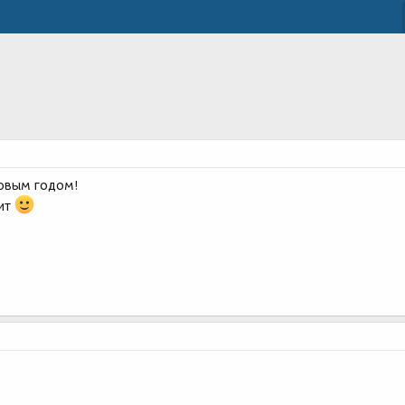
новым годом!
жит