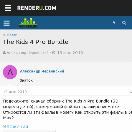
Poser
The Kids 4 Pro Bundle
А
Д
Александр Червинский
19 июл 2010
в
а
т
т
о
а
А
р
с
Александр Червинский
т
о
Знаток
е
з
м
д
ы
а
19 июл 2010
н
Подскажите, скачал сборник The Kids 4 Pro Bundle (3D
и
модели детей), сожержажий файлы с расширением exe.
я
Откроются ли эти файлы в Poser? Как открыть эти файлы в 3
Max?
Вложения