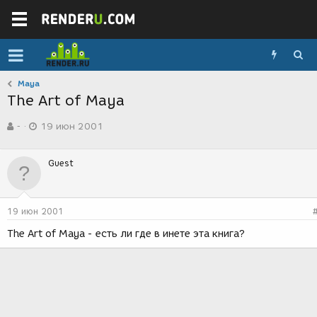
Maya
The Art of Maya
А
Д
-
19 июн 2001
в
а
т
т
о
а
Guest
р
с
т
о
е
з
м
д
19 июн 2001
ы
а
н
The Art of Maya - есть ли где в инете эта книга?
и
я