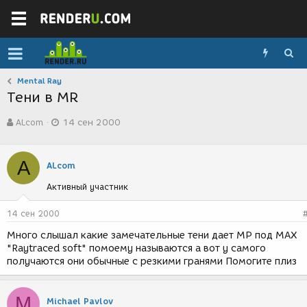
Mental Ray
Тени в MR
А
Д
ALcom
14 сен 2000
в
а
т
т
о
а
A
р
с
ALcom
т
о
Активный участник
е
з
м
д
ы
а
14 сен 2000
н
Много слышал какие замечательные тени дает МР под МАХ
и
"Raytraced soft" помоему называются а вот у самого
я
получаются они обычные с резкими гранями Помогите плиз
M
Michael Pavlov