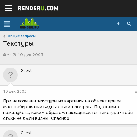
Общие вопросы
Текстуры
А
Д
-
10 дек 2003
в
а
т
т
о
а
Guest
р
с
т
о
е
з
м
д
10 дек 2003
ы
а
н
При наложении текстуры из картинки на объект при ее
и
масштабировании видны стыки текстуры. Подскажите
я
пожалуйста, каким образом накладывается текстура чтобы
стыки не были видны. Спасибо
Guest