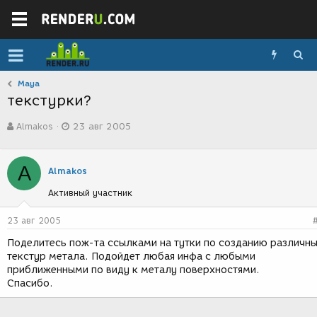
Maya
текстурки?
А
Д
Almakos
23 авг 2005
в
а
т
т
о
а
A
р
с
Almakos
т
о
Активный участник
е
з
м
д
ы
а
23 авг 2005
н
Поделитесь пож-та ссылками на тутки по созданию различн
и
текстур метала. Подойдет любая инфа с любыми
я
приближенными по виду к металу поверхностями.
Спасибо.