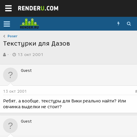
Poser
Текстурки для Дазов
А
Д
-
13 окт 2001
в
а
т
т
о
а
Guest
р
с
т
о
е
з
м
д
13 окт 2001
ы
а
н
Ребят, а вообще, текстуры для Вики реально найти? Или
и
овчинка выделки не стоит?
я
Guest