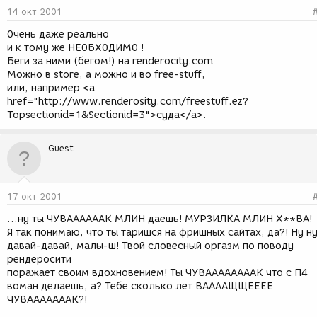
14 окт 2001
0чень даже реально
и к тому же НЕ0БХ0ДИМ0 !
Беги за ними (бегом!) на renderocity.com
Можно в store, а можно и во free-stuff,
или, например <a
href="http://www.renderosity.com/freestuff.ez?
Topsectionid=1&Sectionid=3">суда</a>.
Guest
17 окт 2001
...ну ты ЧУВААААААК МЛИН даешь! МУРЗИЛКА МЛИН Х**ВА!
Я так понимаю, что ты таришся на фришных сайтах, да?! Ну ну
давай-давай, малы-ш! Твой словесный оргазм по поводу
рендеросити
поражает своим вдохновением! Ты ЧУВААААААААК что с П4
воман делаешь, а? Тебе сколько лет ВААААЩЩЕЕЕЕ
ЧУВАААААААК?!