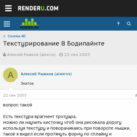
Cinema 4D
Текстурирование В Бодипайнте
А
Д
Алексей Рыжков (alexrvs)
22 сен 2005
в
а
т
т
о
а
А
р
с
Алексей Рыжков (alexrvs)
т
о
Знаток
е
з
м
д
ы
а
22 сен 2005
н
вопрос такой
и
я
Есть текстура врагмент тротуара,
можно ли научить кисточку чтоб она рисовала дорогу
используя текстуру и поворачиваясь при повороте мышки,
такое я видел если протянуть форму по сплайну и