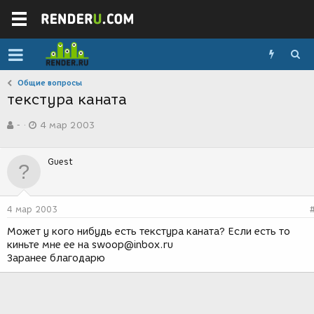
Общие вопросы
текстура каната
А
Д
-
4 мар 2003
в
а
т
т
о
а
Guest
р
с
т
о
е
з
м
д
4 мар 2003
ы
а
н
Может у кого нибудь есть текстура каната? Если есть то
и
киньте мне ее на swoop@inbox.ru
я
Заранее благодарю