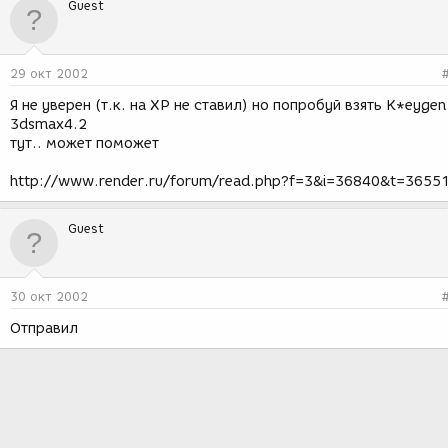
Guest
29 окт 2002
Я не уверен (т.к. на ХР не ставил) но попробуй взять K*eygen
3dsmax4.2
тут.. может поможет
http://www.render.ru/forum/read.php?f=3&i=36840&t=3655
Guest
30 окт 2002
Отправил