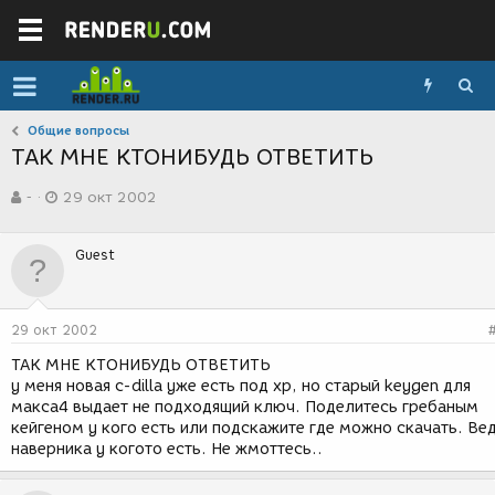
Общие вопросы
ТАК МНЕ КТОНИБУДЬ ОТВЕТИТЬ
А
Д
-
29 окт 2002
в
а
т
т
о
а
Guest
р
с
т
о
е
з
м
д
29 окт 2002
ы
а
н
ТАК МНЕ КТОНИБУДЬ ОТВЕТИТЬ
и
у меня новая c-dilla уже есть под xp, но старый keygen для
я
макса4 выдает не подходящий ключ. Поделитесь гребаным
кейгеном у кого есть или подскажите где можно скачать. Ве
наверника у когото есть. Не жмоттесь..