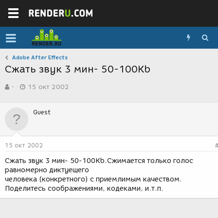
Adobe After Effects
Сжать звук 3 мин- 50-100Kb
А
Д
-
15 окт 2002
в
а
т
т
о
а
Guest
р
с
т
о
е
з
м
д
15 окт 2002
ы
а
н
Сжать звук 3 мин- 50-100Kb.Сжимается только голос
и
равномерно диктуещего
я
человека (конкретного) с приемлимым качеством.
Поделитесь соображениями, кодеками, и.т.п.