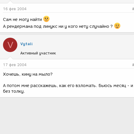
16 фев 2004
Сам не могу найти
А рендермана под линукс ни у кого нету случайно ?
V
Vytali
Активный участник
17 фев 2004
Хочешь, кину на мыло?
А потом мне расскажешь, как его взломать. Бьюсь месяц - и
без толку.