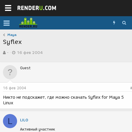
Maya
Syflex
А
Д
-
16 фев 2004
в
а
т
т
о
а
Guest
р
с
т
о
е
з
м
д
16 фев 2004
ы
а
н
Никто не подскажет, где можно скачать Syflex for Maya 5
и
Linux
я
L
LILO
Активный участник