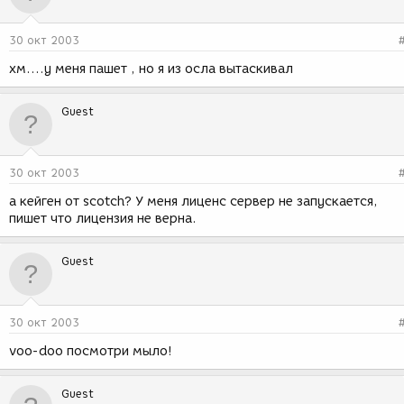
30 окт 2003
хм....у меня пашет , но я из осла вытаскивал
Guest
30 окт 2003
а кейген от scotch? У меня лиценс сервер не запускается,
пишет что лицензия не верна.
Guest
30 окт 2003
voo-doo посмотри мыло!
Guest