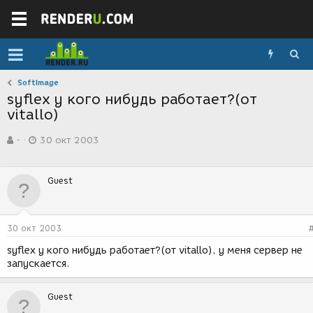
SoftImage
syflex у кого нибудь работает?(от
vitallo)
А
Д
-
30 окт 2003
в
а
т
т
о
а
Guest
р
с
т
о
е
з
м
д
30 окт 2003
ы
а
н
syflex у кого нибудь работает?(от vitallo), у меня сервер не
и
запускается.
я
Guest