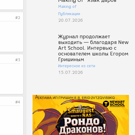
Making Of "Язык даров"
Making of
Публикации
#2
20.07.2026
Журнал продолжает
выходить — благодаря New
Art School. Интервью с
основателем школы Егором
Гришиным
#3
Интересное из сети
15.07.2026
#4