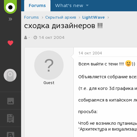
Forums
What's new
Forums
Скрытый архив
LightWave
сходка дизайнеров !!!
А
Д
-
14 окт 2004
в
а
т
т
о
а
14 окт 2004
р
с
т
о
Всем выйти с тени !!!!
))
е
з
м
д
Гость
Объявляется собрание все
ы
а
Guest
н
(т.е. для кого 3d графика 
и
я
собираемся в китайском ле
ГАЛЕРЕЯ
просьба:
ПУБЛИКАЦИИ
Чтоб не возникло путаницы
'Архитектура и визуализация
БЛОГИ