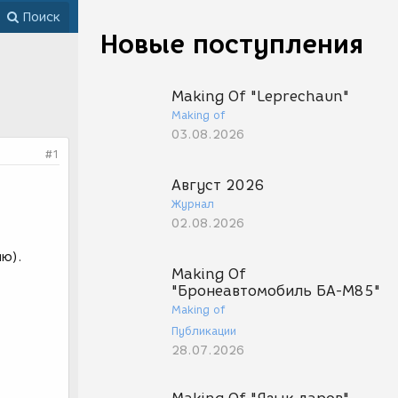
Поиск
Новые поступления
Making Of "Leprechaun"
Making of
03.08.2026
#1
Август 2026
Журнал
02.08.2026
ию).
Making Of
"Бронеавтомобиль БА-М85"
Making of
Публикации
28.07.2026