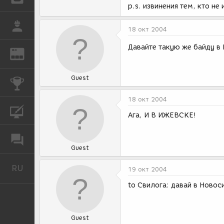
p.s. извинения тем, кто н
РАБОТА
18 окт 2004
Давайте такую же байду в
REN
ЖУРНАЛ
Guest
КОНКУРСЫ
18 окт 2004
КУРСЫ
Ага, И В ИЖЕВСКЕ!
ФОРУМ
Guest
RU
Русский
19 окт 2004
to Свилога: давай в Ново
Guest