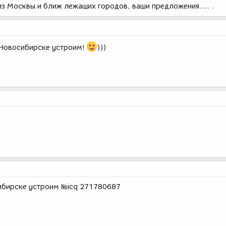
е из Москвы и ближ лежащих городов, ваши предложения.... .
 Новосибирске устроим!
)))
сибирске устроим №icq 271780687