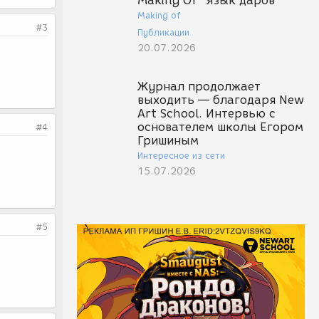
Making Of "Язык даров"
Making of
#3
Публикации
20.07.2026
Журнал продолжает
выходить — благодаря New
Art School. Интервью с
основателем школы Егором
#4
Гришиным
Интересное из сети
15.07.2026
#5