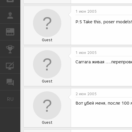
1 июн 2005
РАБОТА
P.S Take this, poser models
REN
ЖУРНАЛ
Guest
КОНКУРСЫ
1 июн 2005
Carrara живая ....перепро
КУРСЫ
Guest
ФОРУМ
2 июн 2005
RU
Русский
Вот убей меня, после 100 
Guest