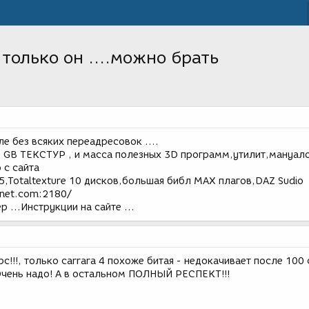
только он ....можно брать
е без всяких переадресовок ....
 GB ТЕКСТУР , и масса полезных 3D программ,утилит,мануал
 с сайта
5.5,Totaltexture 10 дисков,большая библ MAX плагов,DAZ Sudio
inet.com:2180/
р ...Инструкции на сайте ...
с!!!, только carrara 4 похоже битая - недокачивает после 100 
 Очень надо! А в остальном ПОЛНЫЙ РЕСПЕКТ!!!