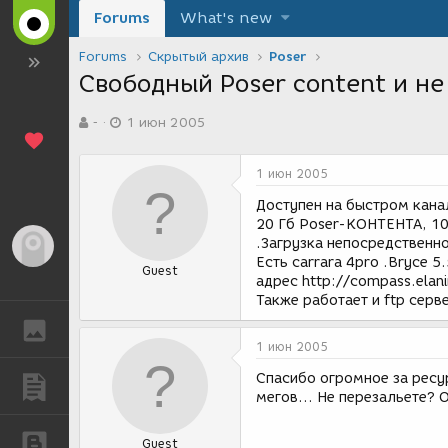
Forums
What's new
Forums
Скрытый архив
Poser
Свободный Poser content и не 
А
Д
-
1 июн 2005
в
а
т
т
о
а
1 июн 2005
р
с
т
о
Доступен на быстром канал
е
з
20 Гб Poser-КОНТЕНТА, 10
м
д
.Загрузка непосредственно
Гость
ы
а
Есть carrara 4pro .Bryce 
Guest
н
адрес http://compass.elan
и
Также работает и ftp серве
я
ГАЛЕРЕЯ
1 июн 2005
Спасибо огромное за ресур
ПУБЛИКАЦИИ
мегов... Не перезальете?
БЛОГИ
Guest