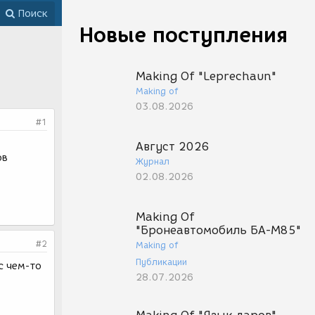
Поиск
Новые поступления
Making Of "Leprechaun"
Making of
03.08.2026
#1
Август 2026
ов
Журнал
02.08.2026
Making Of
"Бронеавтомобиль БА-М85"
#2
Making of
Публикации
с чем-то
28.07.2026