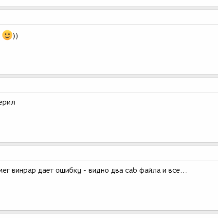
!
))
верил
мег винрар дает ошибку - видно два cab файла и все...