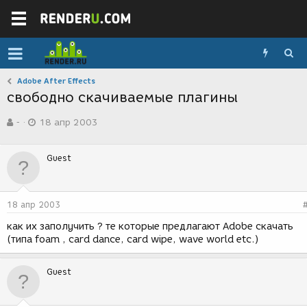
Adobe After Effects
свободно скачиваемые плагины
А
Д
-
18 апр 2003
в
а
т
т
о
а
Guest
р
с
т
о
е
з
м
д
18 апр 2003
ы
а
н
как их заполучить ? те которые предлагают Adobe скачать
и
(типа foam , card dance, card wipe, wave world etc.)
я
Guest