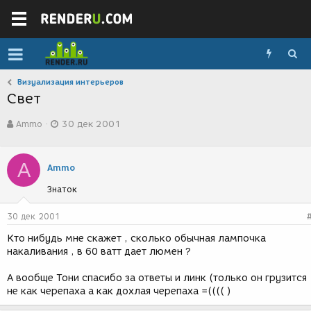
Визуализация интерьеров
Свет
А
Д
Ammo
30 дек 2001
в
а
т
т
о
а
A
р
с
Ammo
т
о
Знаток
е
з
м
д
ы
а
30 дек 2001
н
Кто нибудь мне скажет , сколько обычная лампочка
и
накаливания , в 60 ватт дает люмен ?
я
А вообще Тони спасибо за ответы и линк (только он грузится
не как черепаха а как дохлая черепаха =(((( )