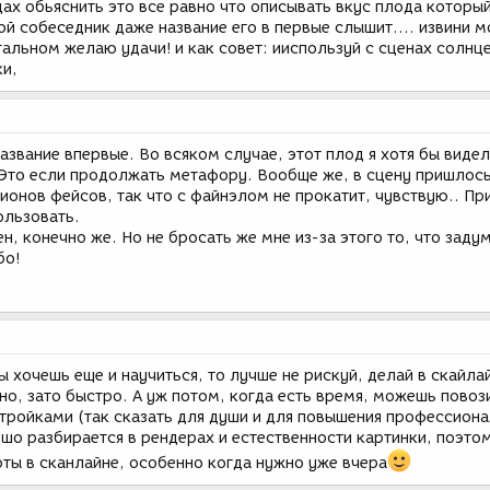
цах обьяснить это все равно что описывать вкус плода которы
ой собеседник даже название его в первые слышит.... извини м
стальном желаю удачи! и как совет: ииспользуй с сценах солнце
и,
название впервые. Во всяком случае, этот плод я хотя бы видел
 Это если продолжать метафору. Вообще же, в сцену пришлось
онов фейсов, так что с файнэлом не прокатит, чувствую.. Пр
ользовать.
н, конечно же. Но не бросать же мне из-за этого то, что заду
бо!
ы хочешь еще и научиться, то лучше не рискуй, делай в скайла
нно, зато быстро. А уж потом, когда есть время, можешь повоз
стройками (так сказать для души и для повышения профессиона
ошо разбирается в рендерах и естественности картинки, поэто
ты в сканлайне, особенно когда нужно уже вчера