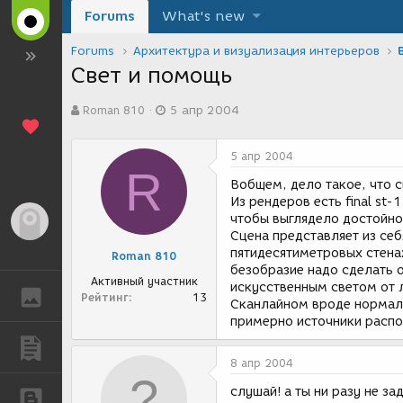
Forums
What's new
Forums
Архитектура и визуализация интерьеров
Свет и помощь
А
Д
Roman 810
5 апр 2004
в
а
т
т
о
а
5 апр 2004
р
с
R
т
о
Вобщем, дело такое, что с
е
з
Из рендеров есть final st
м
д
чтобы выглядело достойно,
Гость
ы
а
Сцена представляет из себя
н
пятидесятиметровых стенах
Roman 810
и
безобразие надо сделать о
я
Активный участник
искусственным светом от 
ГАЛЕРЕЯ
Рейтинг
13
Сканлайном вроде нормаль
примерно источники распо
ПУБЛИКАЦИИ
8 апр 2004
слушай! а ты ни разу не за
БЛОГИ