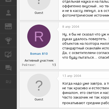
отдельная наука и на паль
оффигенно вкусный , но тв
и не в кассу ляпнул, а в о
РАБОТА
Guest
фотометрические источник
REN
ЖУРНАЛ
8 апр 2004
R
Ну, я бы не сказал что уж 
руках удалось повертеть.
КОНКУРСЫ
объектов на полтора милли
стандартный сканлайн исп
Да, с осветителями согласе
КУРСЫ
Roman 810
что буду пытаться... спаси
Активный участник
Рейтинг
13
ФОРУМ
13 апр 2004
RU
Русский
Когда надо уже завтра, а т
не так красиво и естестве
финалом, его светом и на
Часто заказчик не так хор
Guest
прокатывают среднии рабо