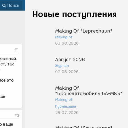
Поиск
Новые поступления
Making Of "Leprechaun"
Making of
03.08.2026
#1
авильный.
Август 2026
ет, так
Журнал
.
02.08.2026
Все это
Making Of
"Бронеавтомобиль БА-М85"
как
Making of
Публикации
28.07.2026
#2
то ваще