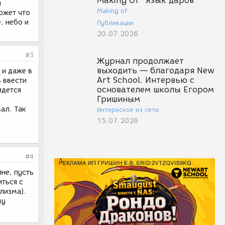
Making Of "Язык даров"
й
Making of
ожет что
, небо и
Публикации
20.07.2026
#3
Журнал продолжает
выходить — благодаря New
 и даже в
Art School. Интервью с
 ввести
основателем школы Егором
идется
Гришиным
мал. Так
Интересное из сети
15.07.2026
#4
йне, пусть
иться с
лизма).
му