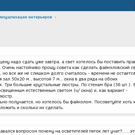
Визуализация интерьеров
цену надо сдать уже завтра, а свет хотелось бы поставить пр
-1. Очень настойчиво прошу совета как сделать файнэловский св
 но все же не слишком долго считалось - времени не остается
 зал 50х20 м., высотой 7 м., окна в два ряда на обоих
. Три большие хрустальные люстры. По стенам бра (36 шт.). 
свещенным естественным светом (ч/ окна) и, как вариант -
люстр.
но получается, но хотелось бы файнэлом. Посоветуйте хоть 
ложить и сколько их сделать.
давался вопросом почему на осветителей пяток лет учат?.....э