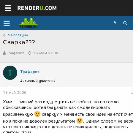
3D-болтуны
Сварка???
А
Д
Трафарет
18 май 2006
в
а
т
т
о
а
Т
р
с
Трафарет
т
о
Активный участник
е
з
м
д
ы
а
18 май 2006
н
Хмм... лишний раз воду мутить не люблю, но по горло
и
обыскавшись, хотел бы узнать как смоделировать
я
красивенькую
сварку? У меня есть свои идеи на етот счет
но я пока не доволен результатом
. Одним словом не вер
что пока никому этого делать не приходилось, поделитесь
опытом, плиз.