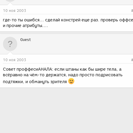
10 ноя 2003
где-то ты ошибся... сделай констрей еще раз. проверь оффс
и прочие атрибуты....
Guest
10 ноя 2003
Совет проффесиАНАЛА: если штаны как бы шире тела, а
всёравно на чём-то держатся, надо просто подрисовать
подтяжки, и обмануть зрителя