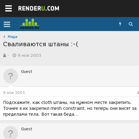
Maya
Сваливаются штаны :-(
А
Д
-
9 ноя 2003
в
а
т
т
о
а
Guest
р
с
т
о
е
з
м
д
9 ноя 2003
ы
а
н
Подскажите, как cloth штаны, на нужном месте закрепить.
и
Точнее я их закрепил mesh constraint, но теперь они висят за
я
пределами тела. Вот такая беда...
Guest